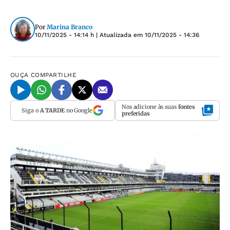
Por
Marina Branco
10/11/2025 - 14:14 h
| Atualizada em
10/11/2025 - 14:36
OUÇA
COMPARTILHE
Nos adicione às suas
fontes
Siga o
A TARDE
no Google
preferidas