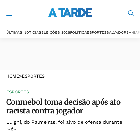
ÚLTIMAS NOTÍCIAS
ELEIÇÕES 2026
POLÍTICA
ESPORTES
SALVADOR
BAHIA
P
HOME
>
ESPORTES
ESPORTES
Conmebol toma decisão após ato
racista contra jogador
Luighi, do Palmeiras, foi alvo de ofensa durante
jogo