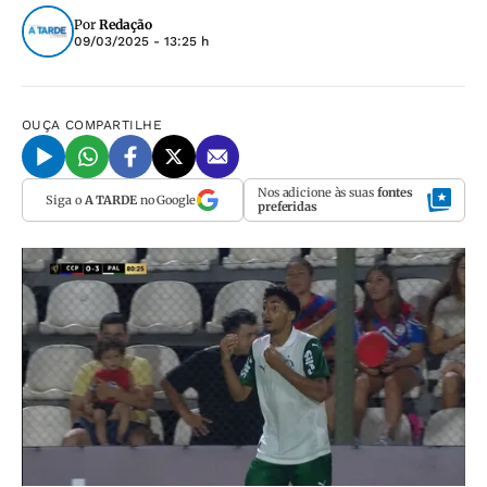
Por
Redação
09/03/2025 - 13:25 h
OUÇA
COMPARTILHE
Nos adicione às suas
fontes
Siga o
A TARDE
no Google
preferidas