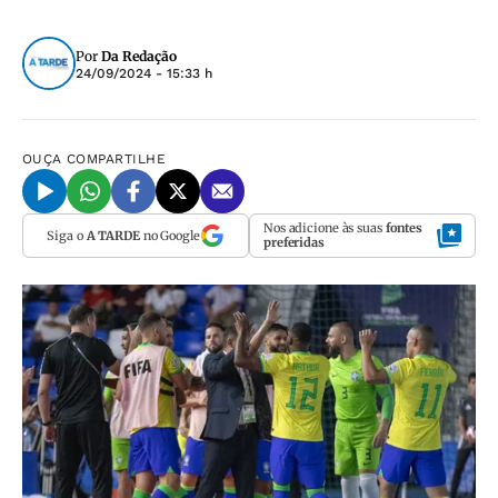
Por
Da Redação
24/09/2024 - 15:33 h
OUÇA
COMPARTILHE
Nos adicione às suas
fontes
Siga o
A TARDE
no Google
preferidas