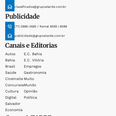
classificados@grupoatarde.com.br
Publicidade
(71) 2886-2683 / Ramal 8585 | 8586
publicidade@grupoatarde.com.br
Canais e Editorias
Autos
E.c. Bahia
Bahia
E.c. Vitória
Brasil
Empregos
Saúde
Gastronomia
Cineinsite
Muito
Concursos
Mundo
Cultura
Opinião
Digital
Política
Salvador
Economia