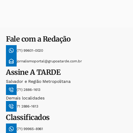
Fale com a Redação
(71) 99601-0020
jornalismoportal@grupoatarde.com.br
Assine
A TARDE
Salvador e Região Metropolitana
(71) 2886-1613
Demais localidades
71 2886-1613
Classificados
(71) 99965-8961