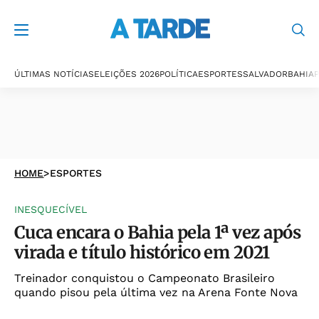
ÚLTIMAS NOTÍCIAS
ELEIÇÕES 2026
POLÍTICA
ESPORTES
SALVADOR
BAHIA
P
HOME
>
ESPORTES
INESQUECÍVEL
Cuca encara o Bahia pela 1ª vez após
virada e título histórico em 2021
Treinador conquistou o Campeonato Brasileiro
quando pisou pela última vez na Arena Fonte Nova