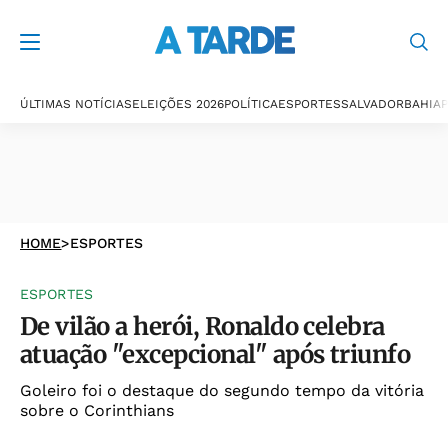
ÚLTIMAS NOTÍCIAS
ELEIÇÕES 2026
POLÍTICA
ESPORTES
SALVADOR
BAHIA
P
HOME
>
ESPORTES
ESPORTES
De vilão a herói, Ronaldo celebra
atuação "excepcional" após triunfo
Goleiro foi o destaque do segundo tempo da vitória
sobre o Corinthians