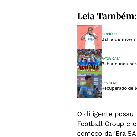
Leia Também:
ESPORTES
Bahia dá show n
FATOR CASA
Bahia nunca per
DE VOLTA!
Recuperado de le
O dirigente possui
Football Group e é
começo da 'Era SAF