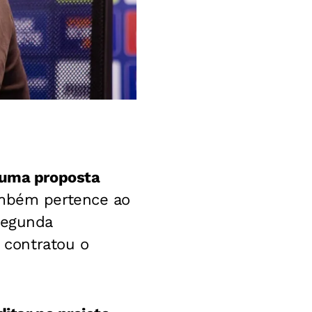
 uma proposta
ambém pertence ao
segunda
r contratou o