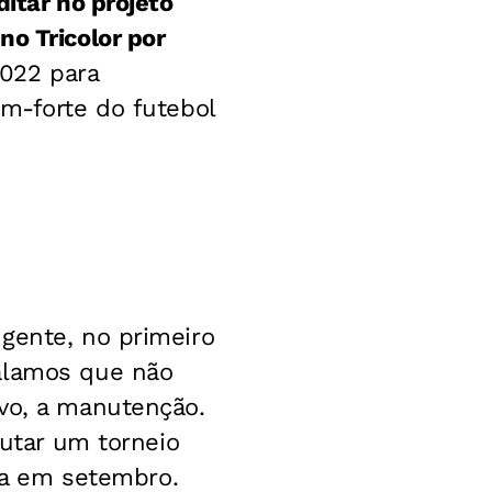
itar no projeto
no Tricolor por
022 para
em-forte do futebol
gente, no primeiro
falamos que não
ivo, a manutenção.
putar um torneio
iva em setembro.