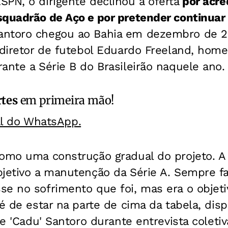
PN, o dirigente declinou a oferta
por acred
quadrão de Aço e por pretender continuar 
Santoro chegou ao Bahia em dezembro de 2
 diretor de futebol Eduardo Freeland, hom
ante a Série B do Brasileirão naquele ano.
rtes
em primeira mão!
al do WhatsApp.
como uma construção gradual do projeto. A 
bjetivo a manutenção da Série A. Sempre 
se no sofrimento que foi, mas era o objet
 é de estar na parte de cima da tabela, dis
sse 'Cadu' Santoro durante entrevista colet