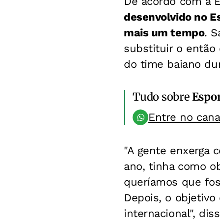
De acordo com a ES
desenvolvido no Es
mais um tempo
. 
substituir o então
do time baiano dur
Tudo sobre
Espo
Entre no can
"A gente enxerga 
ano, tinha como o
queríamos que fos
Depois, o objetivo
internacional", di