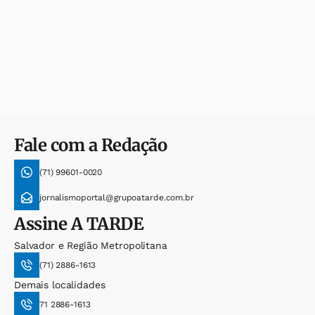
Fale com a Redação
(71) 99601-0020
jornalismoportal@grupoatarde.com.br
Assine
A TARDE
Salvador e Região Metropolitana
(71) 2886-1613
Demais localidades
71 2886-1613