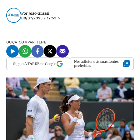
Por
João Grassi
08/07/2025 - 17:53 h
OUÇA
COMPARTILHE
Nos adicione às suas
fontes
Siga o
A TARDE
no Google
preferidas