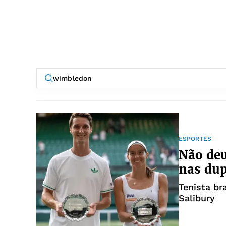
ESPORTES
Não deu
nas du
Tenista br
Salibury