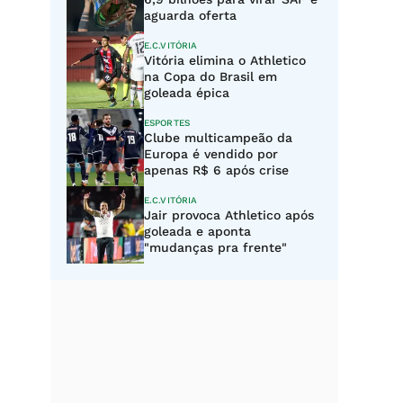
aguarda oferta
E.C.VITÓRIA
Vitória elimina o Athletico
na Copa do Brasil em
goleada épica
ESPORTES
Clube multicampeão da
Europa é vendido por
apenas R$ 6 após crise
E.C.VITÓRIA
Jair provoca Athletico após
goleada e aponta
"mudanças pra frente"