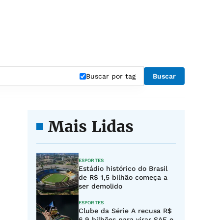
Buscar por tag
Buscar
Mais Lidas
ESPORTES
Estádio histórico do Brasil
de R$ 1,5 bilhão começa a
ser demolido
ESPORTES
Clube da Série A recusa R$
6,9 bilhões para virar SAF e