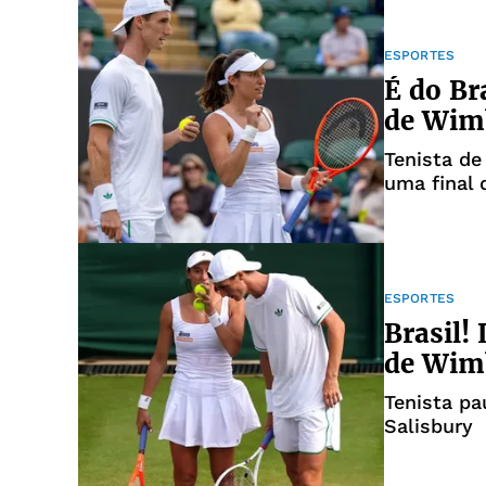
ESPORTES
É do Bra
de Wim
Tenista de
uma final 
Bueno
ESPORTES
Brasil! 
de Wim
Tenista pa
Salisbury