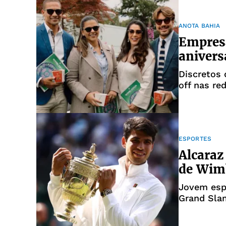
ANOTA BAHIA
Empresá
anivers
Discretos 
off nas re
ESPORTES
Alcaraz
de Wim
Jovem espa
Grand Sla