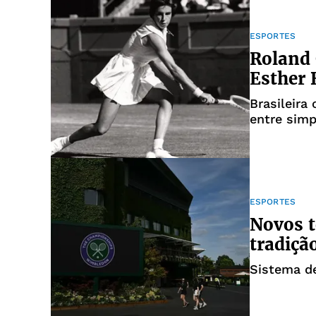
ESPORTES
Roland
Esther 
Brasileira
entre simp
ESPORTES
Novos 
tradiçã
Sistema de