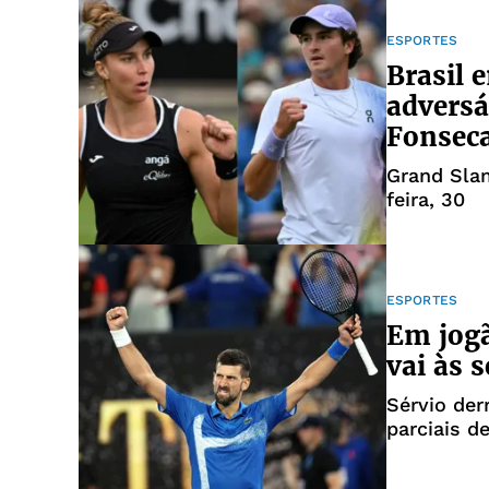
ESPORTES
Brasil 
adversá
Fonsec
Grand Slam
feira, 30
ESPORTES
Em jogã
vai às 
Sérvio der
parciais de