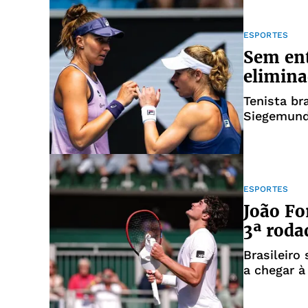
ESPORTES
Sem ent
elimin
Tenista br
Siegemun
ESPORTES
João Fo
3ª rod
Brasileiro
a chegar à