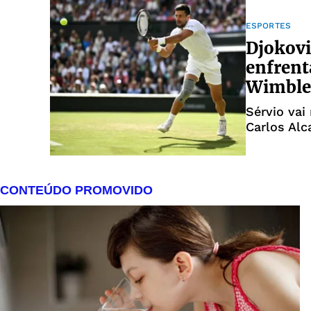
ESPORTES
Djokovi
enfrent
Wimble
Sérvio vai
Carlos Alc