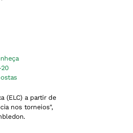
onheça
-20
postas
 (ELC) a partir de
cia nos torneios",
mbledon.