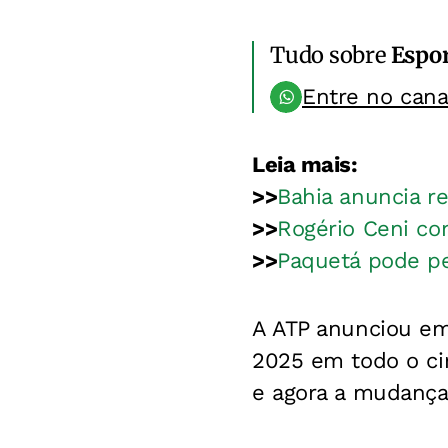
Tudo sobre
Espo
Entre no can
Leia mais:
>>
Bahia anuncia r
>>
Rogério Ceni co
>>
Paquetá pode pe
A ATP anunciou em 
2025 em todo o cir
e agora a mudança