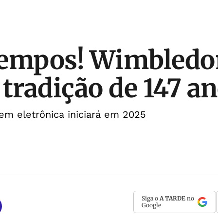
tempos! Wimbledo
 tradição de 147 a
em eletrônica iniciará em 2025
Siga o
A TARDE
no
Google