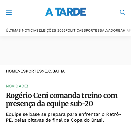
ÚLTIMAS NOTÍCIAS
ELEIÇÕES 2026
POLÍTICA
ESPORTES
SALVADOR
BAHIA
P
HOME
>
ESPORTES
>
E.C.BAHIA
NOVIDADE!
Rogério Ceni comanda treino com
presença da equipe sub-20
Equipe se base se prepara para enfrentar o Retrô-
PE, pelas oitavas de final da Copa do Brasil