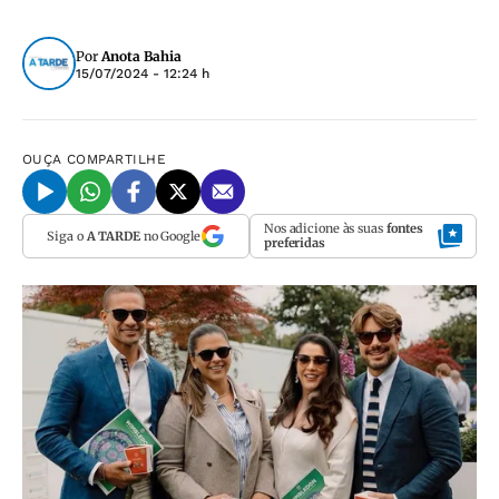
Por
Anota Bahia
15/07/2024 - 12:24 h
OUÇA
COMPARTILHE
Nos adicione às suas
fontes
Siga o
A TARDE
no Google
preferidas