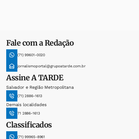
Fale com a Redação
(71) 99601-0020
jornalismoportal@grupoatarde.com.br
Assine
A TARDE
Salvador e Região Metropolitana
(71) 2886-1613
Demais localidades
71 2886-1613
Classificados
(71) 99965-8961