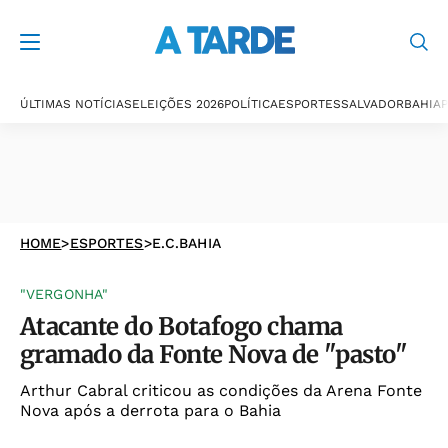
ÚLTIMAS NOTÍCIAS
ELEIÇÕES 2026
POLÍTICA
ESPORTES
SALVADOR
BAHIA
P
HOME
>
ESPORTES
>
E.C.BAHIA
"VERGONHA"
Atacante do Botafogo chama
gramado da Fonte Nova de "pasto"
Arthur Cabral criticou as condições da Arena Fonte
Nova após a derrota para o Bahia