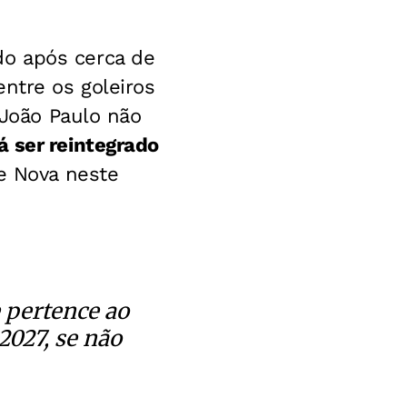
do após cerca de
ntre os goleiros
 João Paulo não
á ser reintegrado
te Nova neste
e pertence ao
 2027, se não