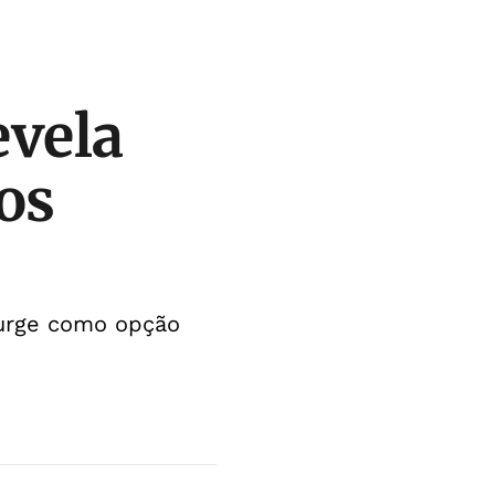
evela
os
surge como opção