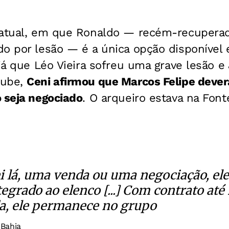
 atual, em que Ronaldo — recém-recupera
o por lesão — é a única opção disponível e
 já que Léo Vieira sofreu uma grave lesão e
lube,
Ceni afirmou que Marcos Felipe dever
 seja negociado
. O arqueiro estava na Fon
ei lá, uma venda ou uma negociação, el
tegrado ao elenco [...] Com contrato até
a, ele permanece no grupo
 Bahia