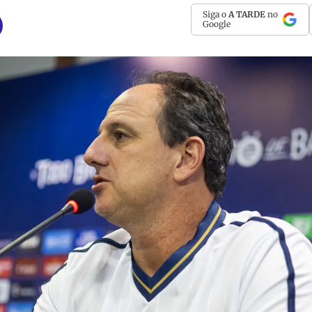
Siga o
A TARDE
no
Google