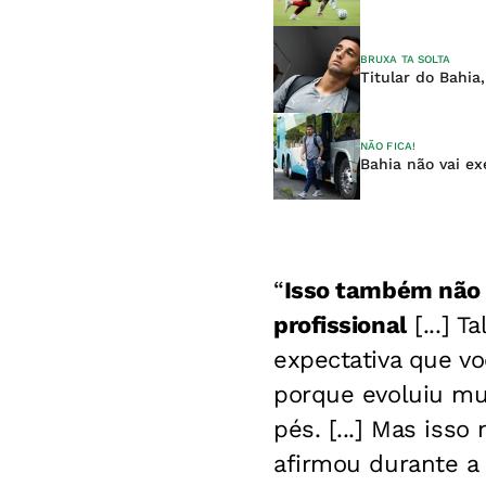
BRUXA TA SOLTA
Titular do Bahia,
NÃO FICA!
Bahia não vai ex
“
Isso também não 
profissional
[...] 
expectativa que vo
porque evoluiu mu
pés. [...] Mas iss
afirmou durante a 