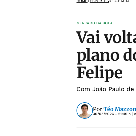
HOME
>
ESPORTES
>
E.C.BAHIA
MERCADO DA BOLA
Vai volt
plano d
Felipe
Com João Paulo de 
Por
Téo Mazzon
30/05/2026 - 21:49 h
| 