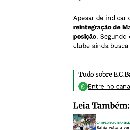
Apesar de indicar 
reintegração de Ma
posição
. Segundo 
clube ainda busca 
Tudo sobre
E.C.B
Entre no can
Leia Também:
CAMPEONATO BRASILE
Bahia volta a ve