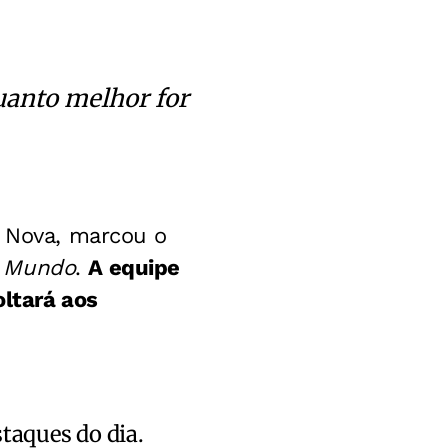
uanto melhor for
e Nova, marcou o
 Mundo
.
A equipe
oltará aos
staques do dia.