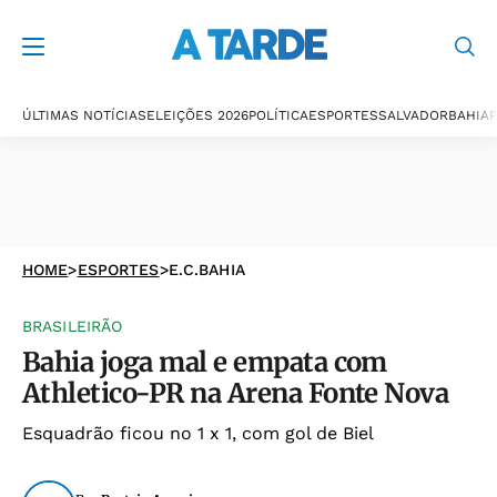
ÚLTIMAS NOTÍCIAS
ELEIÇÕES 2026
POLÍTICA
ESPORTES
SALVADOR
BAHIA
P
HOME
>
ESPORTES
>
E.C.BAHIA
BRASILEIRÃO
Bahia joga mal e empata com
Athletico-PR na Arena Fonte Nova
Esquadrão ficou no 1 x 1, com gol de Biel