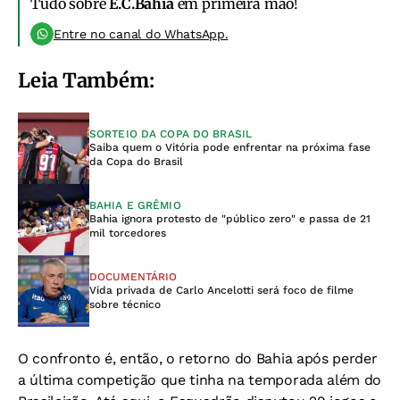
Tudo sobre
E.C.Bahia
em primeira mão!
Entre no canal do WhatsApp.
Leia Também:
SORTEIO DA COPA DO BRASIL
Saiba quem o Vitória pode enfrentar na próxima fase
da Copa do Brasil
BAHIA E GRÊMIO
Bahia ignora protesto de "público zero" e passa de 21
mil torcedores
DOCUMENTÁRIO
Vida privada de Carlo Ancelotti será foco de filme
sobre técnico
O confronto é, então, o retorno do Bahia após perder
a última competição que tinha na temporada além do