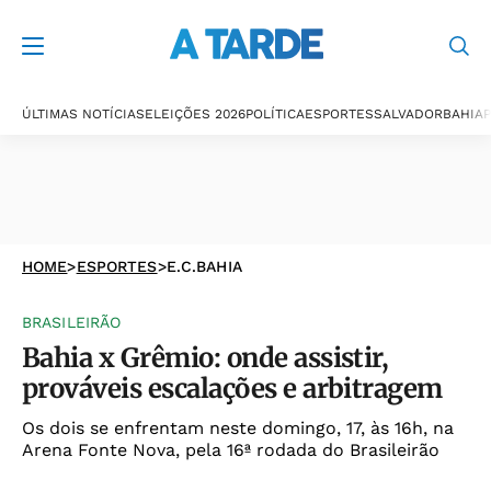
ÚLTIMAS NOTÍCIAS
ELEIÇÕES 2026
POLÍTICA
ESPORTES
SALVADOR
BAHIA
P
HOME
>
ESPORTES
>
E.C.BAHIA
BRASILEIRÃO
Bahia x Grêmio: onde assistir,
prováveis escalações e arbitragem
Os dois se enfrentam neste domingo, 17, às 16h, na
Arena Fonte Nova, pela 16ª rodada do Brasileirão