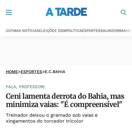
ÚLTIMAS NOTÍCIAS
ELEIÇÕES 2026
POLÍTICA
ESPORTES
SALVADOR
BAHIA
P
HOME
>
ESPORTES
>
E.C.BAHIA
FALA, PROFESSOR!
Ceni lamenta derrota do Bahia, mas
minimiza vaias: "É compreensível"
Treinador deixou o gramado sob vaias e
xingamentos do torcedor tricolor