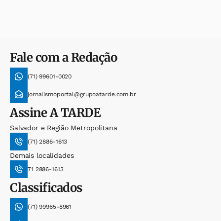
Fale com a Redação
(71) 99601-0020
jornalismoportal@grupoatarde.com.br
Assine
A TARDE
Salvador e Região Metropolitana
(71) 2886-1613
Demais localidades
71 2886-1613
Classificados
(71) 99965-8961