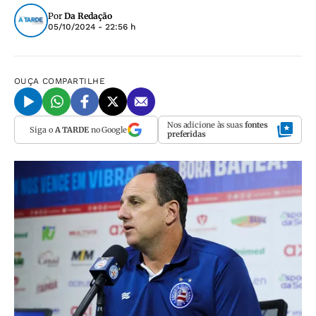
Por
Da Redação
05/10/2024 - 22:56 h
OUÇA
COMPARTILHE
Nos adicione às suas
fontes
Siga o
A TARDE
no Google
preferidas