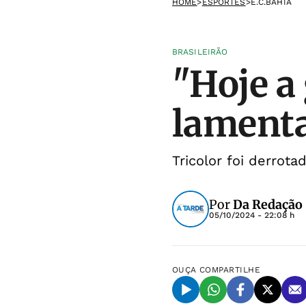
HOME
>
ESPORTES
>
E.C.BAHIA
BRASILEIRÃO
"Hoje a
lamenta
Tricolor foi derrot
Por
Da Redação
05/10/2024 - 22:08 h
OUÇA
COMPARTILHE