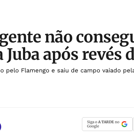
 gente não consegu
 Juba após revés 
ado pelo Flamengo e saiu de campo vaiado pe
Siga o
A TARDE
no
Google