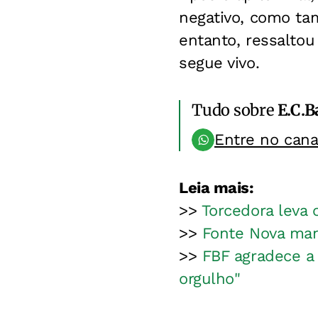
negativo, como t
entanto, ressaltou
segue vivo.
Tudo sobre
E.C.B
Entre no can
Leia mais:
>>
Torcedora leva 
>>
Fonte Nova man
>>
FBF agradece a 
orgulho"