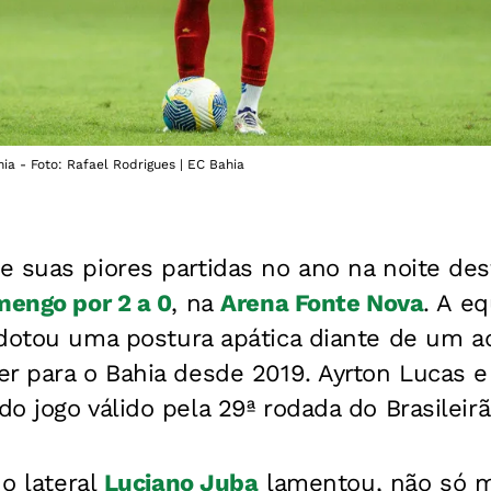
a - Foto: Rafael Rodrigues | EC Bahia
 suas piores partidas no ano na noite des
mengo por 2 a 0
, na
Arena Fonte Nova
. A e
otou uma postura apática diante de um a
r para o Bahia desde 2019. Ayrton Lucas e
o jogo válido pela 29ª rodada do Brasileirã
 o lateral
Luciano Juba
lamentou, não só m