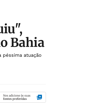
iu",
do Bahia
la péssima atuação
Nos adicione às suas
fontes preferidas