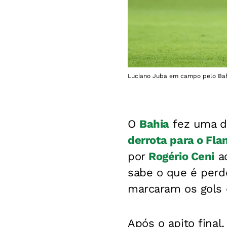
Luciano Juba em campo pelo Bahi
O
Bahia
fez uma de
derrota para o Fla
por
Rogério Ceni
ad
sabe o que é perde
marcaram os gols d
Após o apito final,