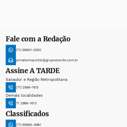
Fale com a Redação
(71) 99601-0020
jornalismoportal@grupoatarde.com.br
Assine
A TARDE
Salvador e Região Metropolitana
(71) 2886-1613
Demais localidades
71 2886-1613
Classificados
(71) 99965-8961