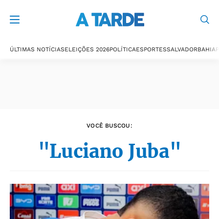
Últimas notícias
ÚLTIMAS NOTÍCIAS
ELEIÇÕES 2026
POLÍTICA
ESPORTES
SALVADOR
BAHIA
P
VOCÊ BUSCOU:
"Luciano Juba"