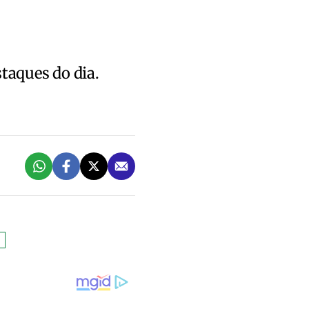
.
staques do dia.