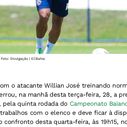
 Foto: Divulgação | ECBahia
 com o atacante Willian José treinando no
rrou, na manhã desta terça-feira, 28, a pr
, pela quinta rodada do
Campeonato Baian
rabalhos com o elenco e deve ficar à dis
 confronto desta quarta-feira, às 19h15, n