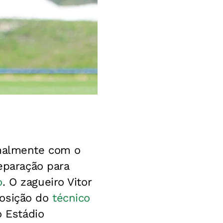
rmalmente com o
eparação para
o
. O zagueiro Vitor
posição do
técnico
o Estádio