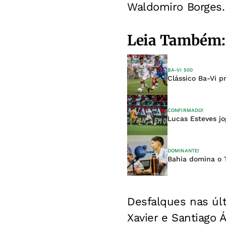
Waldomiro Borges.
Leia Também:
BA-VI 500
Clássico Ba-Vi p
CONFIRMADO!
Lucas Esteves jo
DOMINANTE!
Bahia domina o 
Desfalques nas úl
Xavier e Santiago 