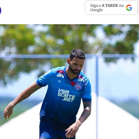
Siga o
A TARDE
no
Google