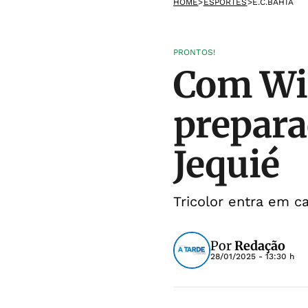
HOME
>
ESPORTES
>
E.C.BAHIA
PRONTOS!
Com Wil
prepara
Jequié
Tricolor entra em c
Por
Redação
28/01/2025 - 13:30 h