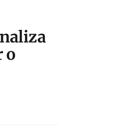
inaliza
r o