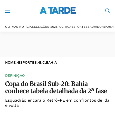
ÚLTIMAS NOTÍCIAS
ELEIÇÕES 2026
POLÍTICA
ESPORTES
SALVADOR
BAHIA
P
HOME
>
ESPORTES
>
E.C.BAHIA
DEFINIÇÃO
Copa do Brasil Sub-20: Bahia
conhece tabela detalhada da 2ª fase
Esquadrão encara o Retrô-PE em confrontos de ida
e volta