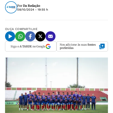
Por
Da Redação
08/10/2024 - 19:55 h
OUÇA
COMPARTILHE
Nos adicione às suas
fontes
Siga o
A TARDE
no Google
preferidas