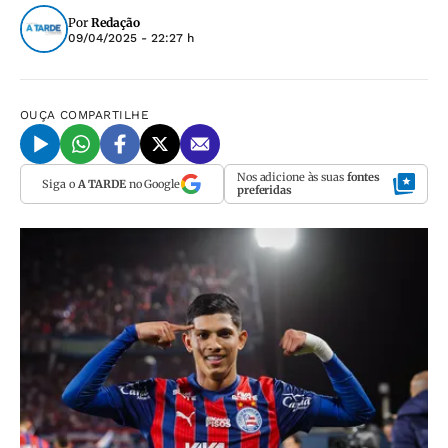
Por
Redação
09/04/2025 - 22:27 h
OUÇA
COMPARTILHE
Nos adicione às suas
fontes
Siga o
A TARDE
no Google
preferidas