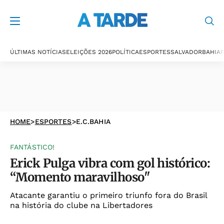
ÚLTIMAS NOTÍCIAS
ELEIÇÕES 2026
POLÍTICA
ESPORTES
SALVADOR
BAHIA
P
HOME
>
ESPORTES
>
E.C.BAHIA
FANTÁSTICO!
Erick Pulga vibra com gol histórico:
“Momento maravilhoso"
Atacante garantiu o primeiro triunfo fora do Brasil
na história do clube na Libertadores