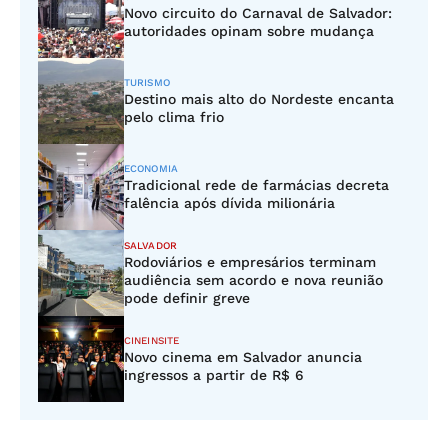
Novo circuito do Carnaval de Salvador:
autoridades opinam sobre mudança
TURISMO
Destino mais alto do Nordeste encanta
pelo clima frio
ECONOMIA
Tradicional rede de farmácias decreta
falência após dívida milionária
SALVADOR
Rodoviários e empresários terminam
audiência sem acordo e nova reunião
pode definir greve
CINEINSITE
Novo cinema em Salvador anuncia
ingressos a partir de R$ 6