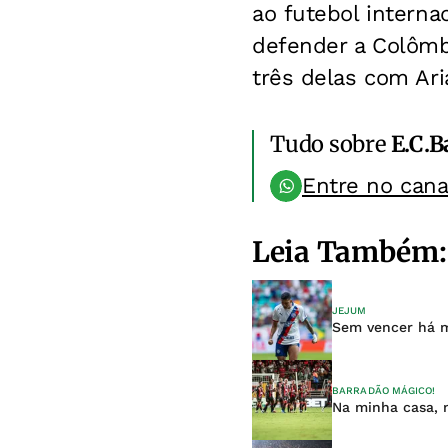
ao futebol interna
defender a Colômbi
três delas com Ari
Tudo sobre
E.C.B
Entre no can
Leia Também:
JEJUM
Sem vencer há m
BARRADÃO MÁGICO!
Na minha casa, m