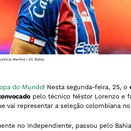
 Letícia Martins I EC Bahia
opa do Mundo
! Nesta segunda-feira, 25, o
 convocado
pel
o técnico Néstor Lorenzo e f
ue vai representar a seleção colombiana n
mente no Independiente,
passou pelo Bahia