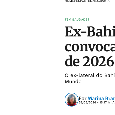
HOME
>
ESPORTES
>
E.C.BAHIA
TEM SAUDADE?
Ex-Bahi
convoca
de 2026
O ex-lateral do Bah
Mundo
Por
Marina Bra
25/05/2026 - 15:17 h
| A