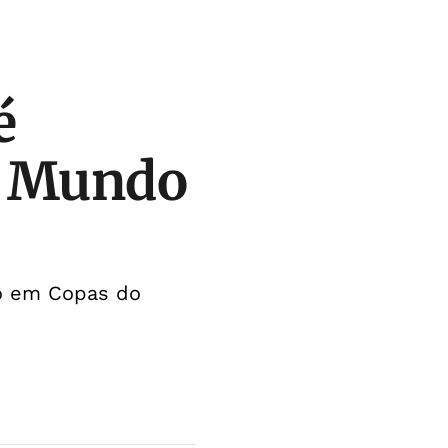
é
o Mundo
ção em Copas do