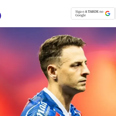
Siga o
A TARDE
no
Google