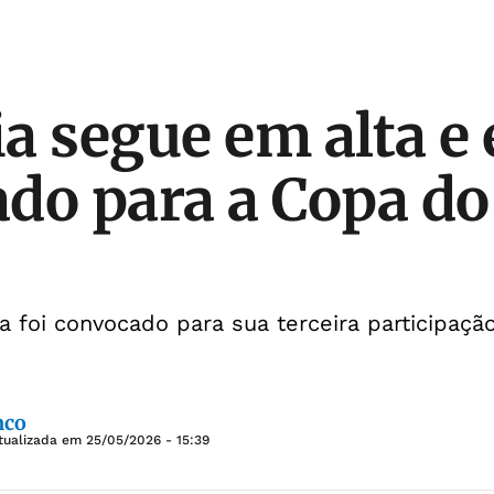
a segue em alta e 
do para a Copa d
ia foi convocado para sua terceira participa
nco
tualizada em
25/05/2026 - 15:39