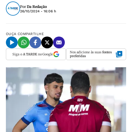
Por
Da Redação
26/10/2024 - 16:06 h
OUÇA
COMPARTILHE
Nos adicione às suas
fontes
Siga o
A TARDE
no Google
preferidas