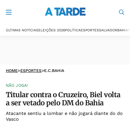
ÚLTIMAS NOTÍCIAS
ELEIÇÕES 2026
POLÍTICA
ESPORTES
SALVADOR
BAHIA
P
HOME
>
ESPORTES
>
E.C.BAHIA
NÃO JOGA!
Titular contra o Cruzeiro, Biel volta
a ser vetado pelo DM do Bahia
Atacante sentiu a lombar e não jogará diante do do
Vasco