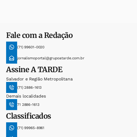
Fale com a Redação
(71) 99601-0020
jornalismoportal@grupoatarde.com.br
Assine
A TARDE
Salvador e Região Metropolitana
(71) 2886-1613
Demais localidades
71 2886-1613
Classificados
(71) 99965-8961