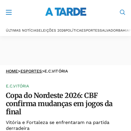
ÚLTIMAS NOTÍCIAS
ELEIÇÕES 2026
POLÍTICA
ESPORTES
SALVADOR
BAHIA
P
HOME
>
ESPORTES
>
E.C.VITÓRIA
E.C.VITÓRIA
Copa do Nordeste 2026: CBF
confirma mudanças em jogos da
final
Vitória e Fortaleza se enfrentaram na partida
derradeira