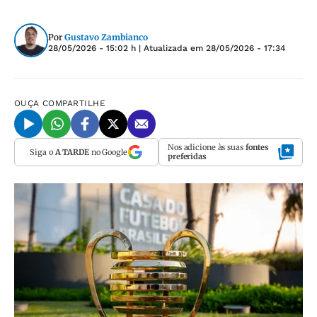
Por
Gustavo Zambianco
28/05/2026 - 15:02 h
| Atualizada em
28/05/2026 - 17:34
OUÇA
COMPARTILHE
Nos adicione às suas
fontes
Siga o
A TARDE
no Google
preferidas