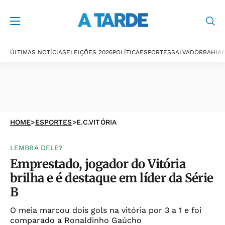
ÚLTIMAS NOTÍCIAS
ELEIÇÕES 2026
POLÍTICA
ESPORTES
SALVADOR
BAHIA
P
HOME
>
ESPORTES
>
E.C.VITÓRIA
LEMBRA DELE?
Emprestado, jogador do Vitória
brilha e é destaque em líder da Série
B
O meia marcou dois gols na vitória por 3 a 1 e foi
comparado a Ronaldinho Gaúcho