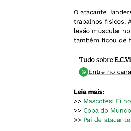
O atacante Jander
trabalhos físicos.
lesão muscular no
também ficou de fo
Tudo sobre
E.C.V
Entre no can
Leia mais:
>>
Mascotes! Filh
>>
Copa do Mundo 
>>
Pai de atacante