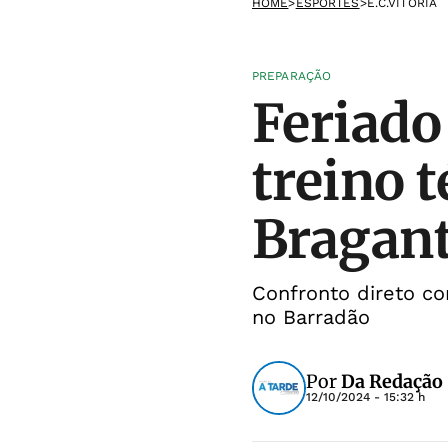
HOME
>
ESPORTES
>
E.C.VITÓRIA
PREPARAÇÃO
Feriado
treino 
Bragan
Confronto direto co
no Barradão
Por
Da Redação
12/10/2024 - 15:32 h