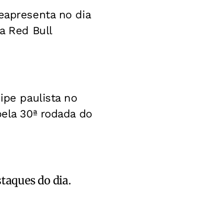
eapresenta no dia
a Red Bull
ipe paulista no
pela 30ª rodada do
staques do dia.