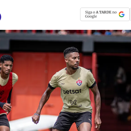
Siga o
A TARDE
no
Google