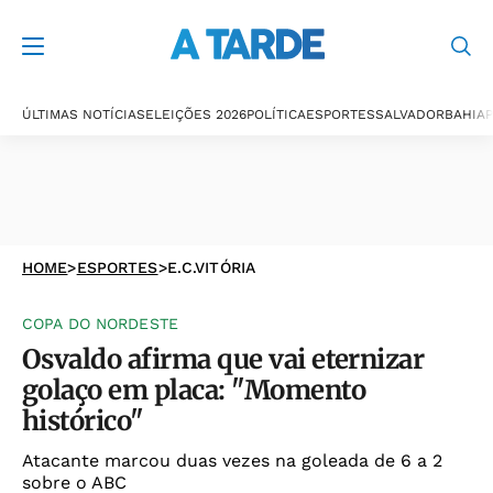
ÚLTIMAS NOTÍCIAS
ELEIÇÕES 2026
POLÍTICA
ESPORTES
SALVADOR
BAHIA
P
HOME
>
ESPORTES
>
E.C.VITÓRIA
COPA DO NORDESTE
Osvaldo afirma que vai eternizar
golaço em placa: "Momento
histórico"
Atacante marcou duas vezes na goleada de 6 a 2
sobre o ABC