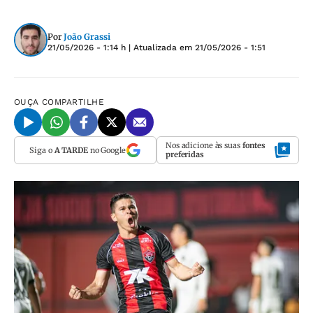
Por
João Grassi
21/05/2026 - 1:14 h
| Atualizada em
21/05/2026 - 1:51
OUÇA
COMPARTILHE
Nos adicione às suas
fontes
Siga o
A TARDE
no Google
preferidas