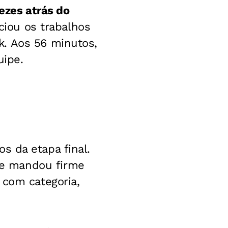
ezes atrás do
ciou os trabalhos
k. Aos 56 minutos,
uipe.
s da etapa final.
 e mandou firme
 com categoria,