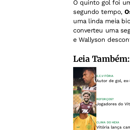
O quinto gol foi u
segundo tempo,
O
uma linda meia bic
converteu uma segu
e Wallyson descon
Leia Também:
E.C.VITÓRIA
Autor de gol, ex
REFORÇOS?
Jogadores do Vi
CLIMA DO HEXA
Vitória lança ca