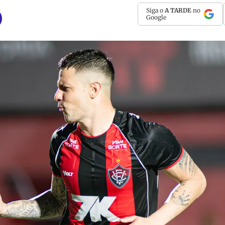
Siga o
A TARDE
no
Google