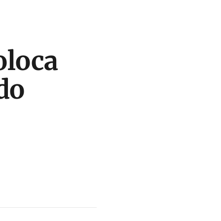
oloca
do