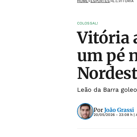
HOME
>
ESPORTES
>
E.C.VITÓRIA
COLOSSAL!
Vitória
um pé n
Nordes
Leão da Barra goleo
Por
João Grassi
20/05/2026 - 23:08 h
| 