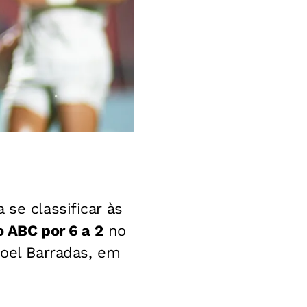
se classificar às
o ABC por 6 a 2
no
noel Barradas, em