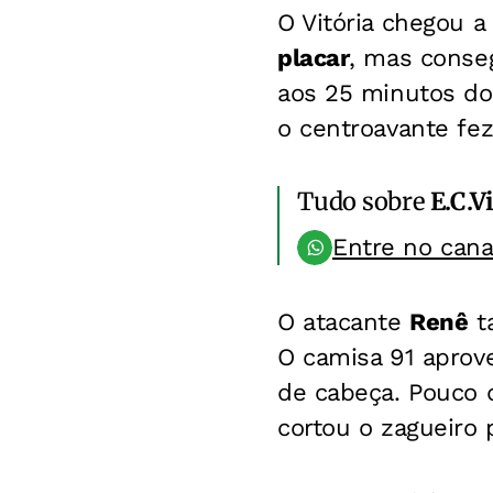
O Vitória chegou a
placar
, mas conseg
aos 25 minutos do
o centroavante fez
Tudo sobre
E.C.V
Entre no can
O atacante
Renê
ta
O camisa 91 apro
de cabeça. Pouco d
cortou o zagueiro 