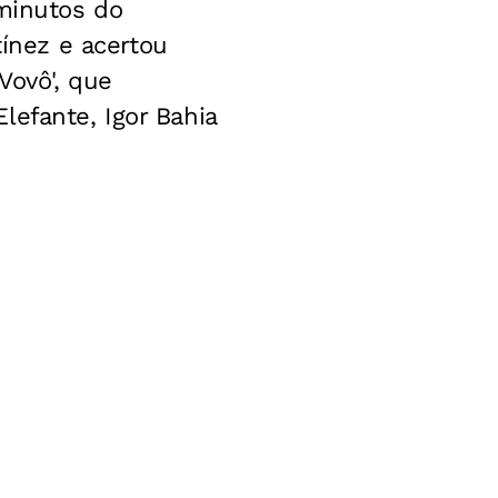
 minutos do
nez e acertou
Vovô', que
lefante, Igor Bahia