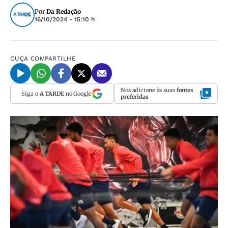
Por
Da Redação
16/10/2024 - 15:10 h
OUÇA
COMPARTILHE
Nos adicione às suas
fontes
Siga o
A TARDE
no Google
preferidas