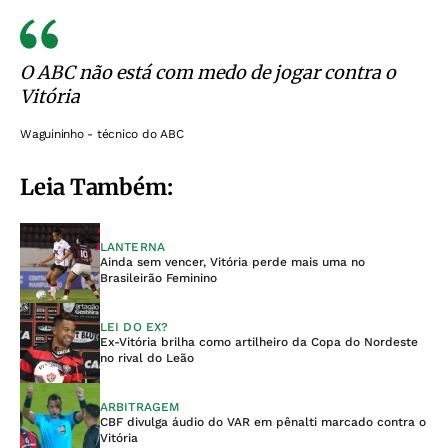
O ABC não está com medo de jogar contra o
Vitória
Waguininho - técnico do ABC
Leia Também:
LANTERNA
Ainda sem vencer, Vitória perde mais uma no
Brasileirão Feminino
LEI DO EX?
Ex-Vitória brilha como artilheiro da Copa do Nordeste
no rival do Leão
ARBITRAGEM
CBF divulga áudio do VAR em pênalti marcado contra o
Vitória