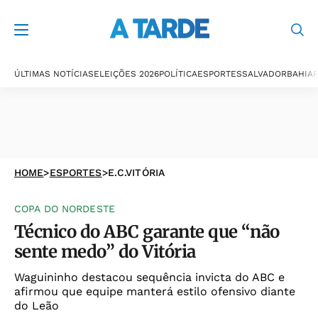
ÚLTIMAS NOTÍCIAS
ELEIÇÕES 2026
POLÍTICA
ESPORTES
SALVADOR
BAHIA
P
HOME
>
ESPORTES
>
E.C.VITÓRIA
COPA DO NORDESTE
Técnico do ABC garante que “não
sente medo” do Vitória
Waguininho destacou sequência invicta do ABC e
afirmou que equipe manterá estilo ofensivo diante
do Leão