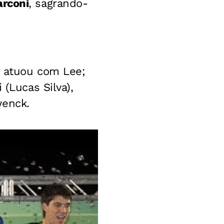
rconi
, sagrando-
a atuou com Lee;
 (Lucas Silva),
wenck.