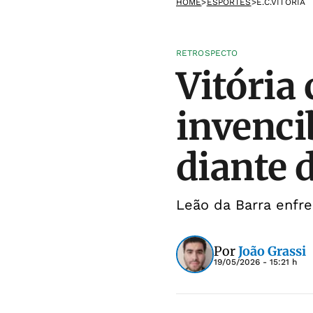
HOME
>
ESPORTES
>
E.C.VITÓRIA
RETROSPECTO
Vitória
invencib
diante 
Leão da Barra enfre
Por
João Grassi
19/05/2026 - 15:21 h