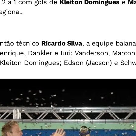
 2 a 1 com gols de
Kleiton Domingues
e
Ma
gional.
ntão técnico
Ricardo Silva
, a equipe baian
enrique, Dankler e Iuri; Vanderson, Marconi
e Kleiton Domingues; Edson (Jacson) e Sch