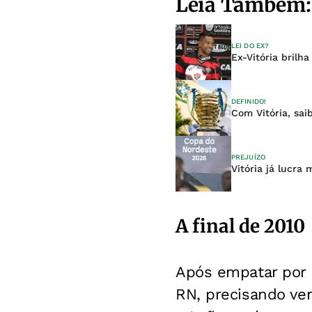
Leia Também:
LEI DO EX?
Ex-Vitória brilh
DEFINIDO!
Com Vitória, sai
PREJUÍZO
Vitória já lucra
A final de 2010
Após empatar por 2
RN, precisando ven