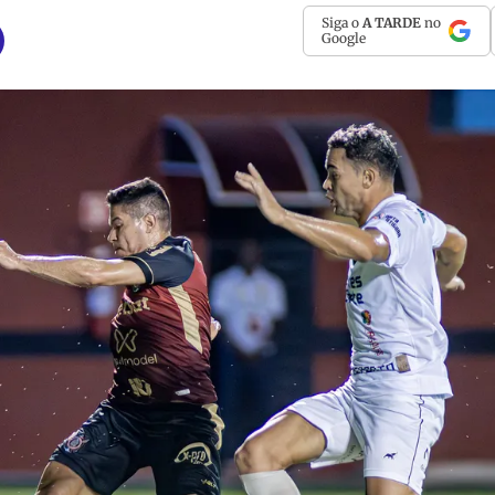
Siga o
A TARDE
no
Google