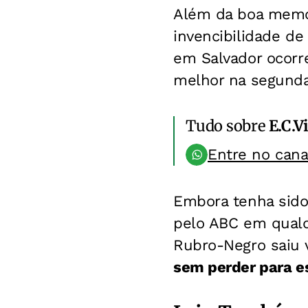
Além da boa memóri
invencibilidade d
em Salvador ocorre
melhor na segunda
Tudo sobre
E.C.V
Entre no can
Embora tenha sido
pelo ABC em qualq
Rubro-Negro saiu 
sem perder para e