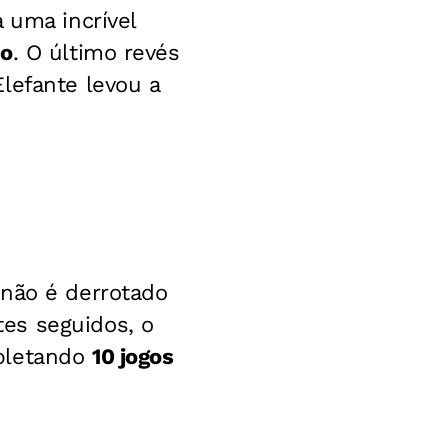
 uma incrível
ão
. O último revés
lefante levou a
 não é derrotado
es seguidos, o
mpletando
10 jogos