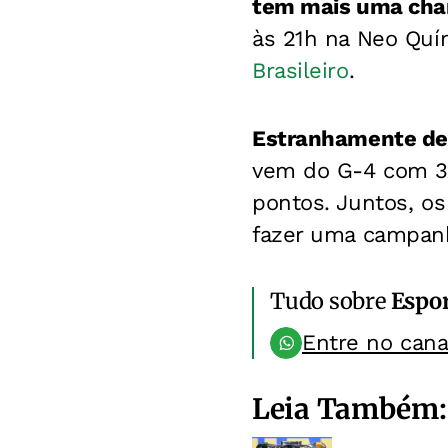
tem mais uma chan
às 21h na Neo Quí
Brasileiro
.
Estranhamente des
vem do G-4 com 3
pontos. Juntos, o
fazer uma campanh
Tudo sobre
Espo
Entre no can
Leia Também: