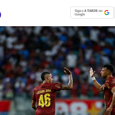
Siga o
A TARDE
no
Google