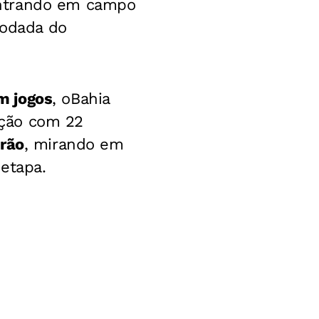
entrando em campo
rodada do
m jogos
, o
Bahia
ição com 22
irão
, mirando em
etapa.