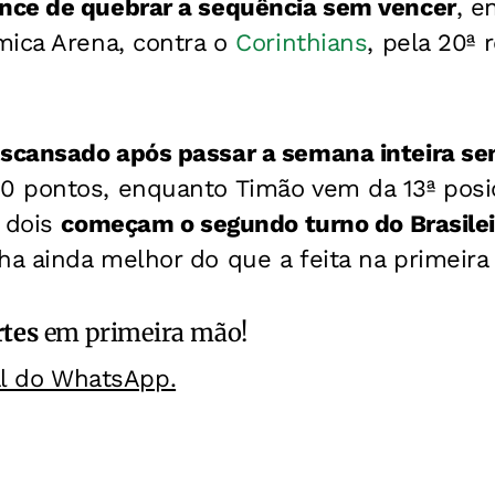
ce de quebrar a sequência sem vencer
, 
mica Arena, contra o
Corinthians
, pela 20ª 
cansado após passar a semana inteira se
0 pontos, enquanto Timão vem da 13ª pos
s dois
começam o segundo turno do Brasile
a ainda melhor do que a feita na primeira 
rtes
em primeira mão!
al do WhatsApp.