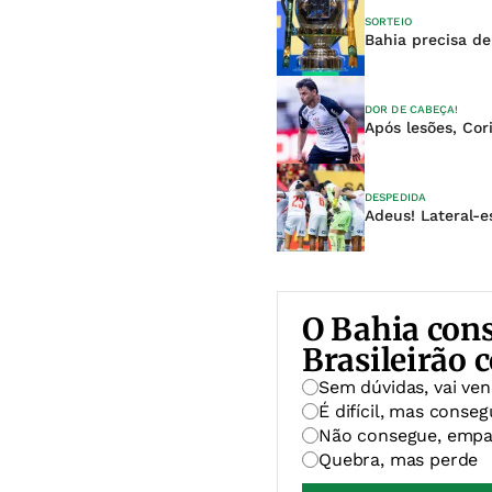
SORTEIO
Bahia precisa de
DOR DE CABEÇA!
Após lesões, Cor
DESPEDIDA
Adeus! Lateral-e
O Bahia con
Brasileirão 
Sem dúvidas, vai ven
É difícil, mas conse
Não consegue, empa
Quebra, mas perde