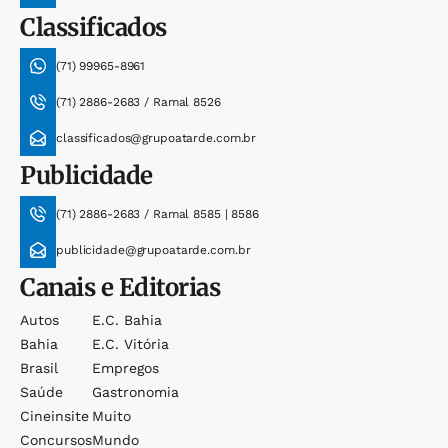
Classificados
(71) 99965-8961
(71) 2886-2683 / Ramal 8526
classificados@grupoatarde.com.br
Publicidade
(71) 2886-2683 / Ramal 8585 | 8586
publicidade@grupoatarde.com.br
Canais e Editorias
Autos
E.c. Bahia
Bahia
E.c. Vitória
Brasil
Empregos
Saúde
Gastronomia
Cineinsite
Muito
Concursos
Mundo