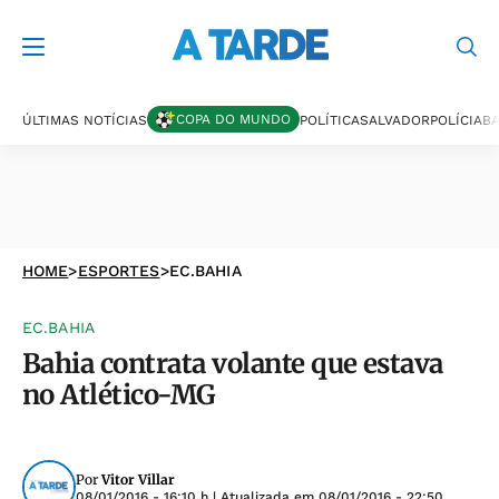
COPA DO MUNDO
ÚLTIMAS NOTÍCIAS
POLÍTICA
SALVADOR
POLÍCIA
BA
HOME
>
ESPORTES
>
EC.BAHIA
EC.BAHIA
Bahia contrata volante que estava
no Atlético-MG
Por
Vitor Villar
08/01/2016 - 16:10 h
| Atualizada em
08/01/2016 - 22:50