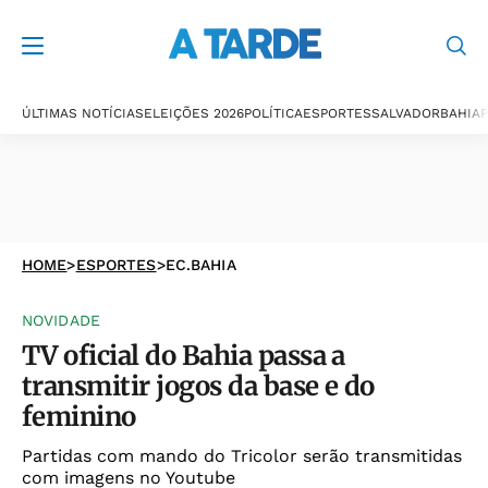
ÚLTIMAS NOTÍCIAS
ELEIÇÕES 2026
POLÍTICA
ESPORTES
SALVADOR
BAHIA
P
HOME
>
ESPORTES
>
EC.BAHIA
NOVIDADE
TV oficial do Bahia passa a
transmitir jogos da base e do
feminino
Partidas com mando do Tricolor serão transmitidas
com imagens no Youtube