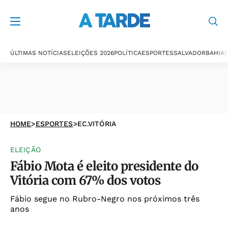
ÚLTIMAS NOTÍCIAS
ELEIÇÕES 2026
POLÍTICA
ESPORTES
SALVADOR
BAHIA
P
HOME
>
ESPORTES
>
EC.VITÓRIA
ELEIÇÃO
Fábio Mota é eleito presidente do
Vitória com 67% dos votos
Fábio segue no Rubro-Negro nos próximos três
anos