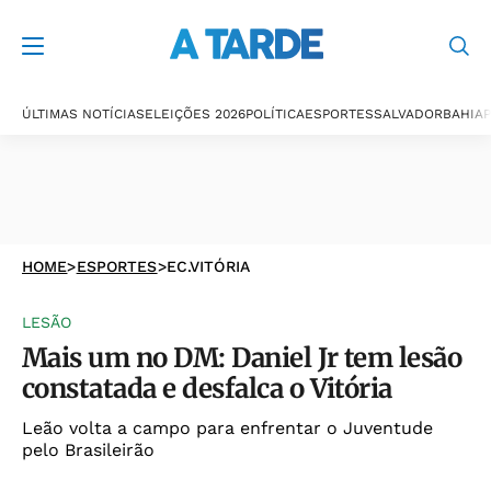
ÚLTIMAS NOTÍCIAS
ELEIÇÕES 2026
POLÍTICA
ESPORTES
SALVADOR
BAHIA
P
HOME
>
ESPORTES
>
EC.VITÓRIA
LESÃO
Mais um no DM: Daniel Jr tem lesão
constatada e desfalca o Vitória
Leão volta a campo para enfrentar o Juventude
pelo Brasileirão