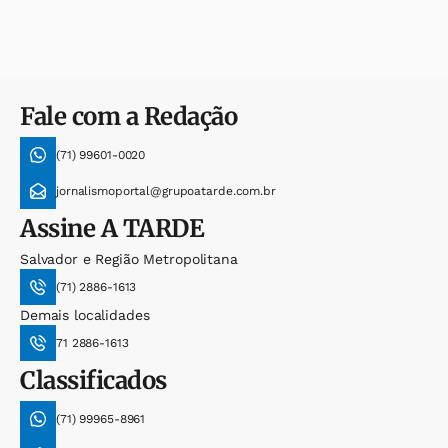
Fale com a Redação
(71) 99601-0020
jornalismoportal@grupoatarde.com.br
Assine
A TARDE
Salvador e Região Metropolitana
(71) 2886-1613
Demais localidades
71 2886-1613
Classificados
(71) 99965-8961