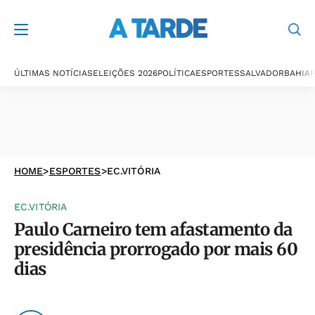
ÚLTIMAS NOTÍCIAS
ELEIÇÕES 2026
POLÍTICA
ESPORTES
SALVADOR
BAHIA
P
HOME
>
ESPORTES
>
EC.VITÓRIA
EC.VITÓRIA
Paulo Carneiro tem afastamento da
presidência prorrogado por mais 60
dias