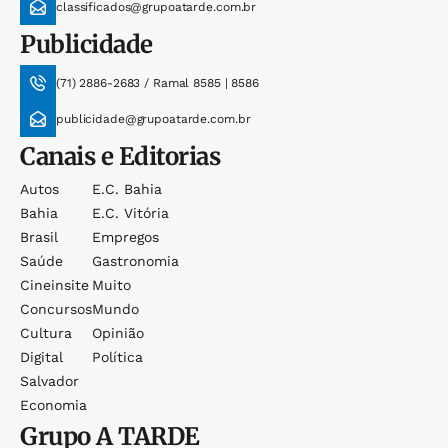
classificados@grupoatarde.com.br
Publicidade
(71) 2886-2683 / Ramal 8585 | 8586
publicidade@grupoatarde.com.br
Canais e Editorias
Autos
E.c. Bahia
Bahia
E.c. Vitória
Brasil
Empregos
Saúde
Gastronomia
Cineinsite
Muito
Concursos
Mundo
Cultura
Opinião
Digital
Política
Salvador
Economia
Grupo
A TARDE