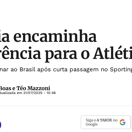
ia encaminha
rência para o Atlé
nar ao Brasil após curta passagem no Sporting
 Boas e Téo Mazzoni
tualizada em
21/07/2025 - 10:46
Siga o
A TARDE
no
Google