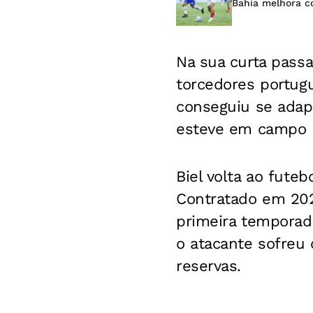
Bahia melhora co
Na sua curta passa
torcedores portug
conseguiu se adap
esteve em campo p
Biel volta ao fute
Contratado em 2023
primeira temporada
o atacante sofreu
reservas.