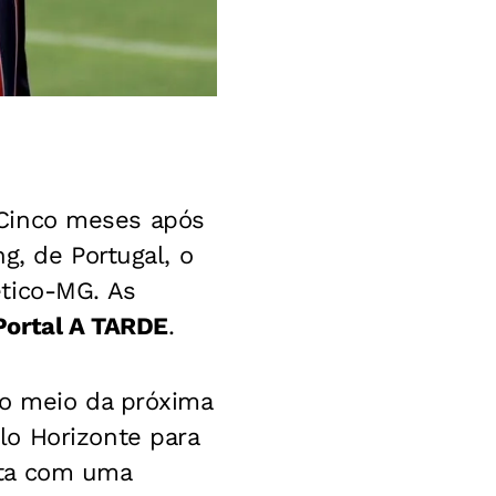
. Cinco meses após
g, de Portugal, o
ético-MG. As
Portal A TARDE
.
 o meio da próxima
lo Horizonte para
nta com uma