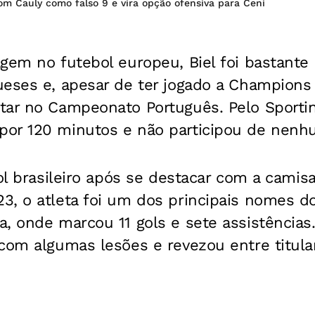
m Cauly como falso 9 e vira opção ofensiva para Ceni
gem no futebol europeu, Biel foi bastante 
ueses e, apesar de ter jogado a Champions
tar no Campeonato Português. Pelo Sportin
or 120 minutos e não participou de nenh
bol brasileiro após se destacar com a camisa
, o atleta foi um dos principais nomes do 
, onde marcou 11 gols e sete assistências
 com algumas lesões e revezou entre titul