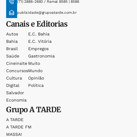
(71) 2886-2683 / Ramal 8585 | 8586
publicidade@grupoatarde.com.br
Canais e Editorias
Autos
E.c. Bahia
Bahia
E.c. Vitória
Brasil
Empregos
Saúde
Gastronomia
Cineinsite
Muito
Concursos
Mundo
Cultura
Opinião
Digital
Política
Salvador
Economia
Grupo
A TARDE
A TARDE
A TARDE FM
MASSA!