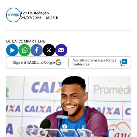
Por
Da Redação
24/07/2024 - 18:25 h
OUÇA
COMPARTILHE
Nos adicione às suas
fontes
Siga o
A TARDE
no Google
preferidas