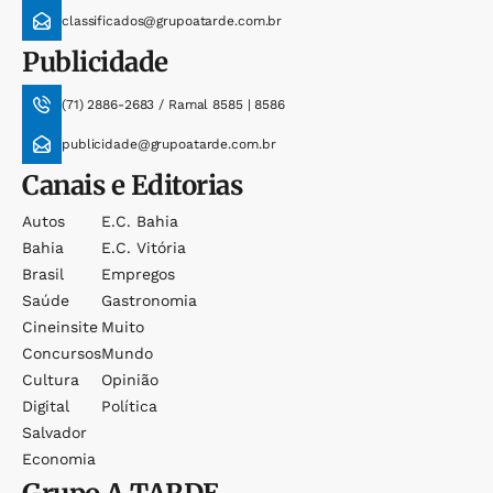
classificados@grupoatarde.com.br
Publicidade
(71) 2886-2683 / Ramal 8585 | 8586
publicidade@grupoatarde.com.br
Canais e Editorias
Autos
E.c. Bahia
Bahia
E.c. Vitória
Brasil
Empregos
Saúde
Gastronomia
Cineinsite
Muito
Concursos
Mundo
Cultura
Opinião
Digital
Política
Salvador
Economia