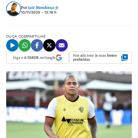
Por
Jair Mendonça Jr
10/11/2025 - 12:18 h
OUÇA
COMPARTILHE
Nos adicione às suas
fontes
Siga o
A TARDE
no Google
preferidas