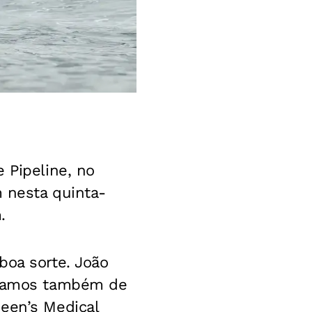
 Pipeline, no
m nesta quinta-
.
boa sorte. João
aríamos também de
een’s Medical