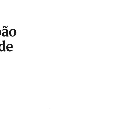
oão
de