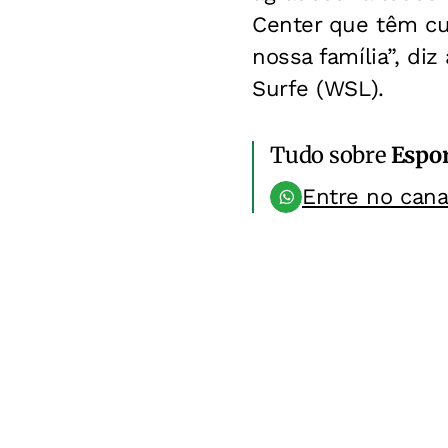
Center que têm cui
nossa família”, di
Surfe (WSL).
Tudo sobre
Espo
Entre no can