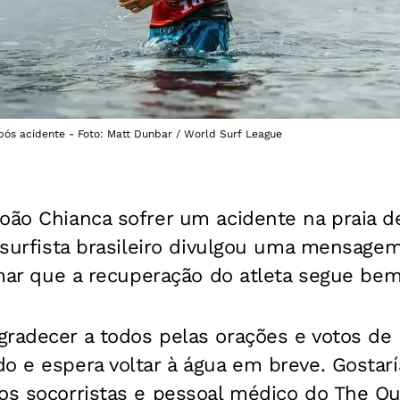
ós acidente - Foto: Matt Dunbar / World Surf League
oão Chianca sofrer um acidente na praia de
o surfista brasileiro divulgou uma mensage
ormar que a recuperação do atleta segue bem
radecer a todos pelas orações e votos de 
do e espera voltar à água em breve. Gost
 os socorristas e pessoal médico do The Qu