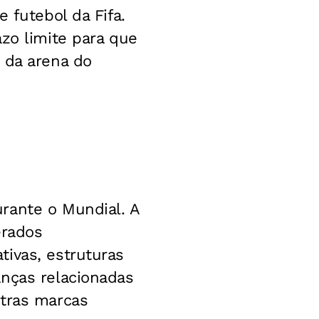
 futebol da Fifa.
zo limite para que
 da arena do
rante o Mundial. A
erados
ivas, estruturas
anças relacionadas
utras marcas