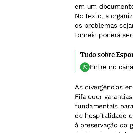
em um documento as
No texto, a organi
os problemas sejam
torneio poderá ser 
Tudo sobre
Espo
Entre no can
As divergências e
Fifa quer garantia
fundamentais para
de hospitalidade 
à preservação do 