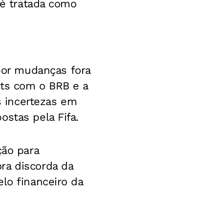
 é tratada como
or mudanças fora
hts com o BRB e a
 incertezas em
stas pela Fifa.
ção para
ra discorda da
lo financeiro da