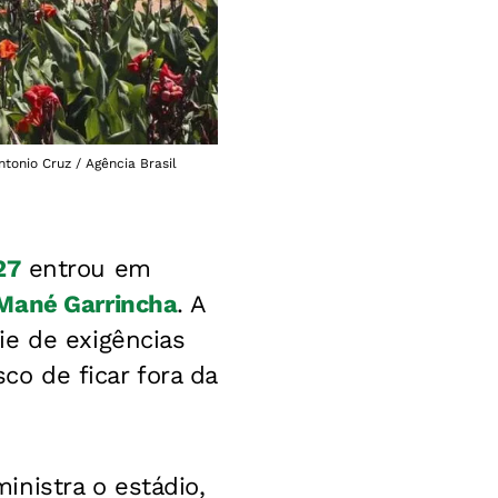
tonio Cruz / Agência Brasil
2
7
entrou em
Mané Garrincha
. A
ie de exigências
sco de ficar fora da
nistra o estádio,