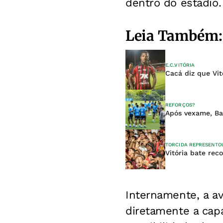
dentro do estádio.
Leia Também:
E.C.VITÓRIA
Cacá diz que Vit
REFORÇOS?
Após vexame, Ba
TORCIDA REPRESENTO
Vitória bate rec
Internamente, a a
diretamente a capa