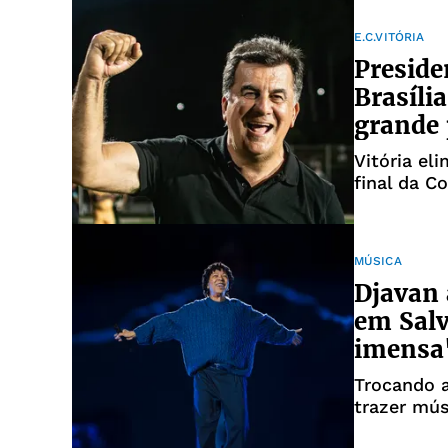
E.C.VITÓRIA
Preside
Brasíli
grande 
Vitória el
final da C
MÚSICA
Djavan 
em Salv
imensa
Trocando 
trazer mús