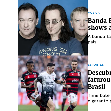
MÚSICA
Banda R
shows a
A banda fa
país
ESPORTES
Descubr
faturou
Brasil
Time bate 
e garante 