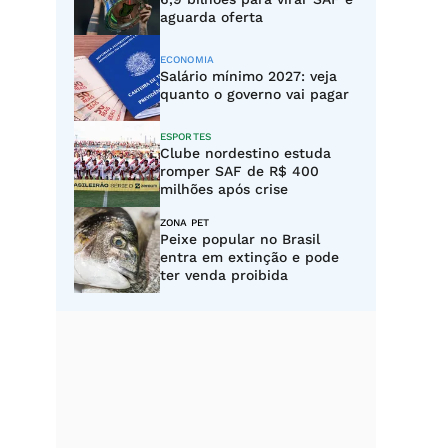
aguarda oferta
ECONOMIA
Salário mínimo 2027: veja
quanto o governo vai pagar
ESPORTES
Clube nordestino estuda
romper SAF de R$ 400
milhões após crise
ZONA PET
Peixe popular no Brasil
entra em extinção e pode
ter venda proibida