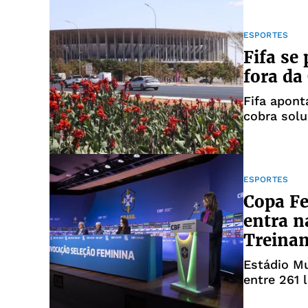
ESPORTES
Fifa se 
fora da
Fifa apont
cobra solu
Mundial
ESPORTES
Copa Fe
entra n
Treina
Estádio Mu
entre 261 