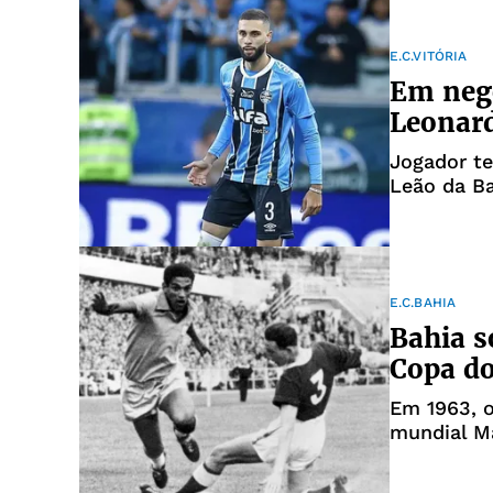
E.C.VITÓRIA
Em nego
Leonard
Jogador t
Leão da Ba
E.C.BAHIA
Bahia s
Copa d
Em 1963, 
mundial M