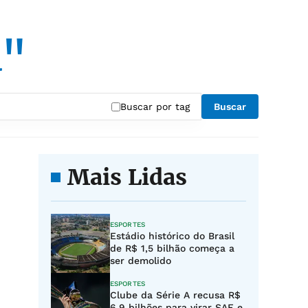
a"
Buscar por tag
Buscar
Mais Lidas
ESPORTES
Estádio histórico do Brasil
de R$ 1,5 bilhão começa a
ser demolido
ESPORTES
Clube da Série A recusa R$
6,9 bilhões para virar SAF e