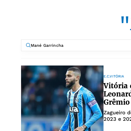
"
E.C.VITÓRIA
Vitória
Leonard
Grêmio
Zagueiro d
2023 e 20