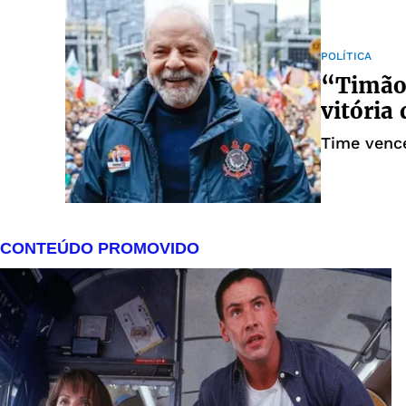
POLÍTICA
“Timão
vitória
Time vence