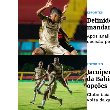
ESPORTES
Definid
mandar 
Após anali
decisão pe
ESPORTES
Jacuipe
da Bahi
opções
Clube baia
volta da q