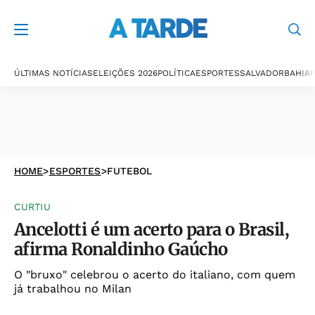
ÚLTIMAS NOTÍCIAS
ELEIÇÕES 2026
POLÍTICA
ESPORTES
SALVADOR
BAHIA
P
HOME
>
ESPORTES
>
FUTEBOL
CURTIU
Ancelotti é um acerto para o Brasil,
afirma Ronaldinho Gaúcho
O "bruxo" celebrou o acerto do italiano, com quem
já trabalhou no Milan