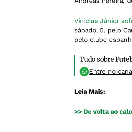
Andreas Pereira, 
Vinicius Júnior so
sábado, 5, pelo C
pelo clube espanh
Tudo sobre
Fute
Entre no can
Leia Mais:
>> De volta ao cal