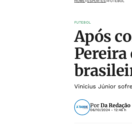
HOME
>
ESPORTES
>
FUTEBOL
FUTEBOL
Após cor
Pereira
brasilei
Vinicius Júnior sof
Por
Da Redação
06/10/2024 - 12:46 h