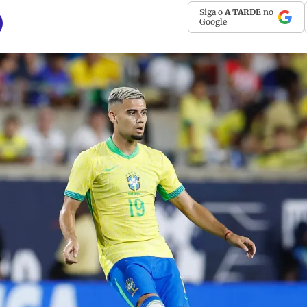
Siga o
A TARDE
no
Google