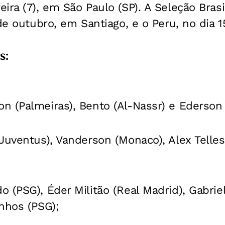
ira (7), em São Paulo (SP). A Seleção Brasi
de outubro, em Santiago, e o Peru, no dia 15
s:
n (Palmeiras), Bento (Al-Nassr) e Ederson 
(Juventus), Vanderson (Monaco), Alex Telles
do (PSG), Éder Militão (Real Madrid), Gabri
nhos (PSG);