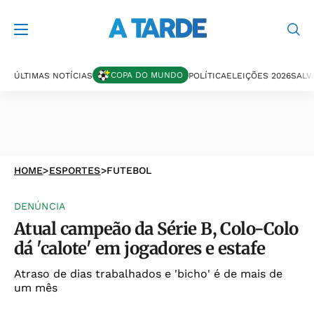
COPA DO MUNDO
ÚLTIMAS NOTÍCIAS
POLÍTICA
ELEIÇÕES 2026
SALV
HOME
>
ESPORTES
>
FUTEBOL
DENÚNCIA
Atual campeão da Série B, Colo-Colo
dá 'calote' em jogadores e estafe
Atraso de dias trabalhados e 'bicho' é de mais de
um mês